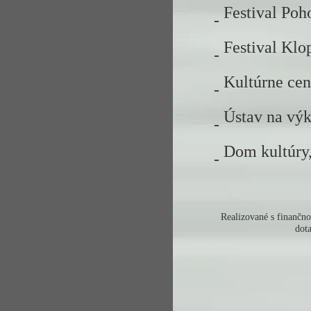
Festival Poh
-
Festival Klo
-
Kultúrne cen
-
Ústav na výk
-
Dom kultúry,
-
Realizované s finančno
dot