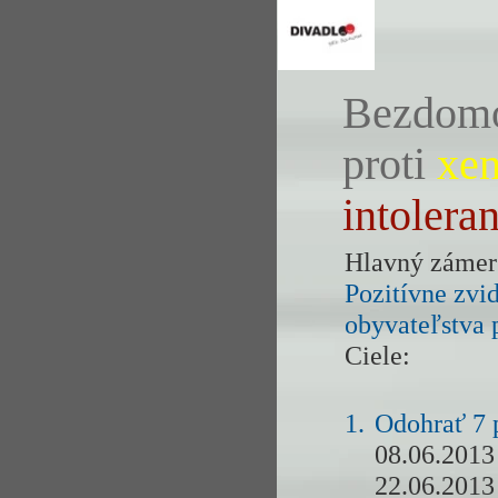
Bezdomov
proti
xen
intoleran
Hlavný zámer
Pozitívne zvi
obyvateľstva 
Ciele:
1.
Odohrať 7 
08.06.2013
22.06.2013