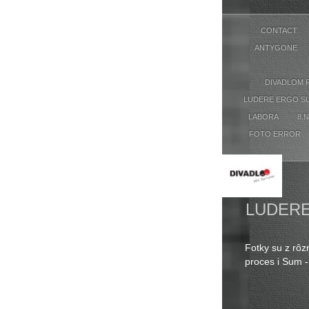
CONTACT
ANTYGONE
DIVADLOM 
LUDERE ERGO S
LABORA
8.
FOTO ERROR
18
LUDER
SUM
Fotky su z rôz
proces i Sum -