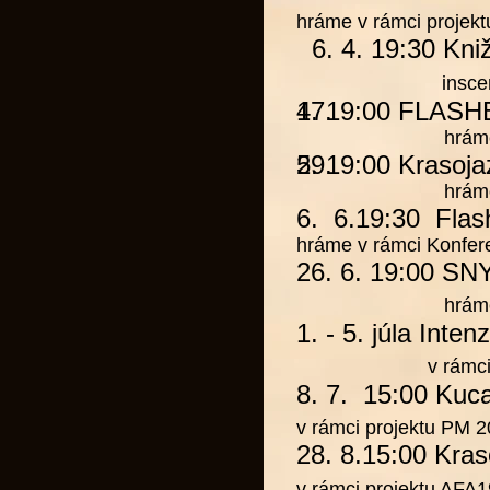
hráme v rámci projek
6. 4. 19:30 Kni
insce
4. 19:00
17.
FLASH
hráme v rámc
5. 19:00
29.
Krasoja
hráme v rámc
6. 6.19:30 Fla
hráme v rámci Konfer
26. 6. 19:00
SN
hráme v rámc
1.
- 5. júla Inte
v rámc
8.
7. 15:00
Kuc
v rámci projektu
PM 2
28. 8.15:00
Kras
v rámci projektu
AFA