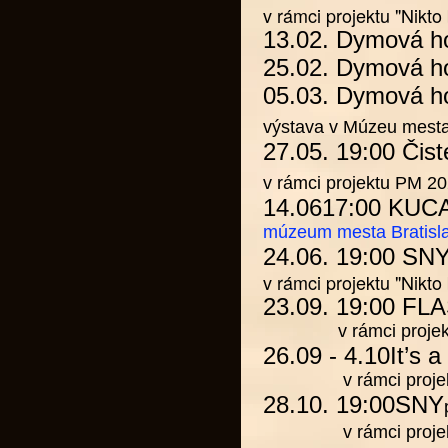
v rámci projektu
"Nikto
13.02.
Dymová h
25.02.
Dymová h
05.03.
Dymová h
výstava v Múzeu mesta
27.05. 19:00
Čist
v rámci projektu
PM 20
14.0617:00
KUCA
múzeum mesta Bratisl
24.06. 19:00
SN
v rámci projektu
"Nikto
23.09. 19:00
FL
v rámci projek
26.09 - 4.10
It’s 
v rámci projekt
28.10. 19:00
SNY
v rámci proje