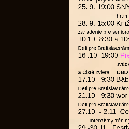
25. 9. 19:00
SN
hráme v rámc
28.
9. 15:00 Kni
zariadenie pre senioro
10.10. 8:30 a 10
Deti pre Bratislavu
v rám
16 .10. 19:00
Pr
uvádz
a Čisté zviera
DBD 
17.10. 9:30
Báb
Deti pre Bratislavu
v rám
21.10. 9:30 wor
Deti pre Bratislavu
v rám
27.10. - 2.11.
Ce
Intenzívny tréning p
29.-30.11. Festi