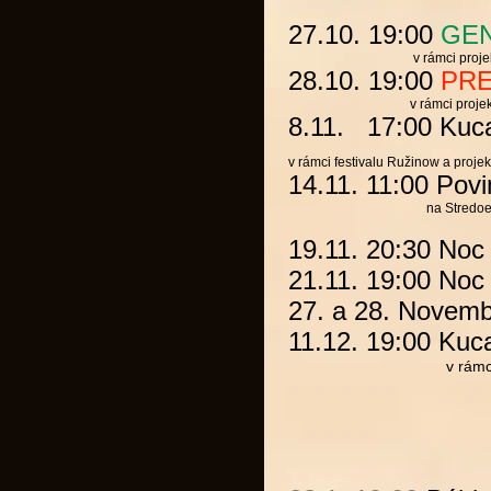
27.10. 19:00
GE
v rámci projek
28.10. 19:00
PRE
v rámci projek
8.11. 17:00
Kuc
v rámci festivalu Ružinow a
projek
14.11. 11:00
Povi
na Stredoeurópskom 
19.11. 20:30
Noc
21.11. 19:00 Noc 
27. a 28. Novem
11.12. 19:00
Kuc
v rámc