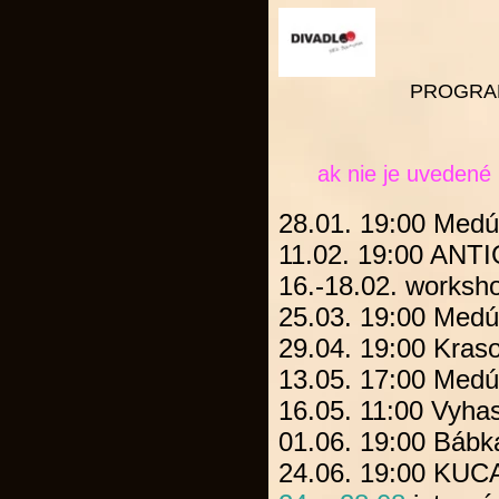
PROGRA
ak nie je uvedené 
28.01. 19:00
Medú
11.02. 19:00
ANT
16.-18.02. works
25.03. 19:00
Medú
29.04.
19:00
Kras
13.05.
17:00
Medú
16.05.
11:00
Vyhas
01.06.
19:00
Bábk
24.06.
19:00
KUC