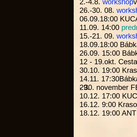
2.-4.8.
workshop
v
26.-30. 08.
work
06.09.18:00
KUC
11.09. 14:00
pred
15.-21. 09.
works
18.09.18:00
Bábk
26.09. 15:00
Báb
12 - 19.okt.
Cesta
30.10. 19:00
Kras
14.11. 17:30
Bábk
- 30. november 
29.
10.12. 17:00
KUC
16.12. 9:00
Kraso
18.12. 19:00
ANT