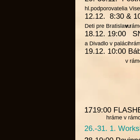
hl.podporovatelia Vi
12.12. 8:30 & 1
Deti pre Bratislavu
v rám
18.12. 19:00
S
hráme v rám
a
Divadlo v paláci
19.12. 10:00
Bá
v rám
1. 19:00
17.
FLASH
hráme v rámci p
26.-31. 1. Work