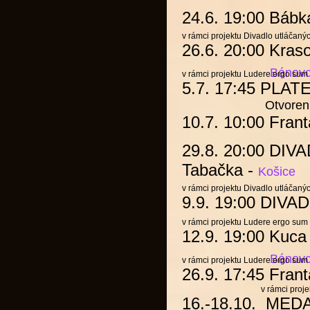
24.6. 19:00
Bábk
v rámci projektu Divadlo utláčaný
26.6. 20:00 Kras
Bánovc
v rámci projektu
Ludere ergo sum
5.7. 17:45
PLAT
Otvorenie Starom
10.7. 10:00 Fran
29.8. 20:00 D
Tabačka
-
Košice
v rámci projektu Divadlo utláčaný
9.9. 19:00 DI
v rámci projektu
Ludere ergo sum
12.9. 19:00
Kuca
Bánovc
v rámci projektu
Ludere ergo sum
26.9. 17:45 Frant
v rámci projek
16.-18.10.
MED