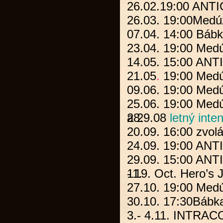
26.02.19:00
ANT
26.03. 19:00
Medúz
07.04. 14:00
Bábk
23.04. 19:00
Medú
14.05. 15:00
ANT
21.05
.
19:00
Medú
09.06. 19:00
Medú
25.06. 19:00
Medú
28.
a 29.08
letný int
20.09. 16:00 zvol
24.09. 19:00
ANT
29.09. 15:00
ANT
11.
- 19. Oct.
Hero’s 
27.10. 19:00
Medú
30.10. 17:30
Bábk
3.- 4.11.
INTRAC