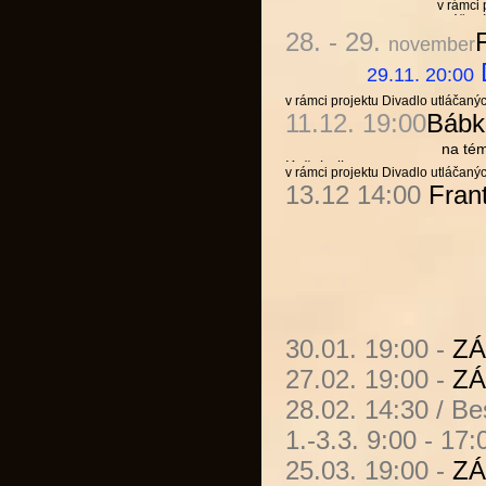
v rámci 
utláčan
28.
- 29.
november
29.11. 20:00
v rámci projektu Divadlo utláčaný
11.12. 19:00
Bábk
na tému
Kušnierik.
v rámci projektu Divadlo utláčaný
13.12 14:00
Frant
30.01. 19:00 -
ZÁ
27.02. 19:00 -
ZÁ
28.02. 14:30 / B
1.-3.3. 9:00 - 17
25.03. 19:00 -
ZÁ