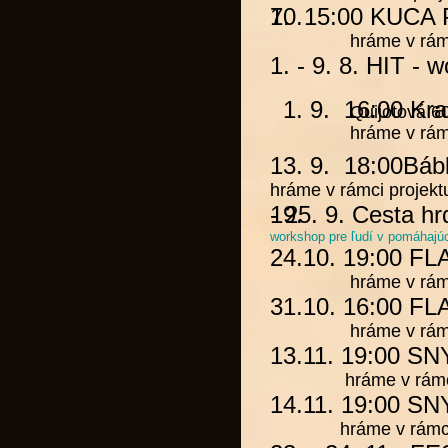
7. 15:00
10.
KUCA 
hráme v rámci 
1.
- 9. 8.
HIT
- w
1. 9. 16:00
Kra
Quijotová 6
hráme v rám
13. 9. 18:00
Báb
hráme v rámci projek
- 25. 9.
19.
Cesta hr
workshop pre ľudí v pomáhajúc
24.10. 19:00
FL
hráme v rámci 
31.10. 16:00
FL
hráme v rámci 
13.11. 19:00
SN
hráme v rámci 
14.11. 19:00
SN
hráme v rámci p