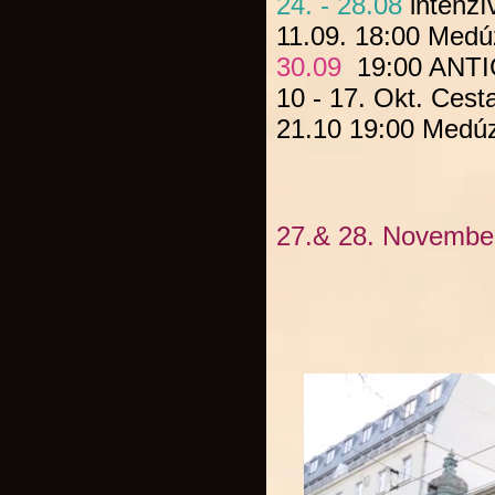
24. - 28.08
intenzí
11.09. 18:00
Medúz
30.09
19:00
ANT
10 - 17. Okt.
Cesta
21.10 19:00
Medúz
27.& 28. November