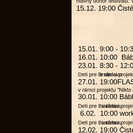
hlavný donor festivalu:
15.12. 19:00
Čisté
15.01
.
9:00 - 10:
16.01. 10:00
Bá
23.01
.
8:30 - 12:
Deti pre Bratislavu
v rámci projek
27.01. 19:00
FLA
v rámci projektu
"Nikto
30.01. 10:00
Báb
v rámci projek
Deti pre Bratislavu
6.02. 10:00 wo
Deti pre Bratislavu
v rámci proje
12.02. 19:00 Čist