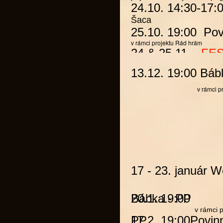
24.10. 14:30-17:
Šaca
25.10. 19:00
Pov
v rámci projektu
Rád hrám
24.& 25.11.
FES
13.12. 19:00
Báb
v rámci p
17 - 23. január W
20.1. 19:00
Bábka
-
PP
v rámci
p
17.2. 19:00
PP
Povinn