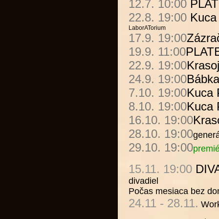
12.7. 10:00
PLA
22.8. 19:00
Kuca
LaborATorium
17.9. 19:00
Zázra
19.9. 11:00
PLAT
22.9. 19:00
Kraso
24.9. 19:00
Bábk
7.10. 19:00
Kuca 
8.10. 19:00
Kuca 
16.10. 19:00
Kras
28.10. 19:00
generá
29.10. 19:00
premi
15.11. 19:00
DIV
divadiel
Počas mesiaca bez d
24.11 - 28.11.
Work