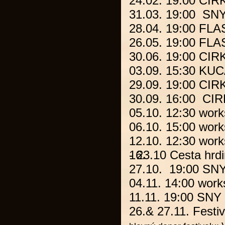
24.02. 19:00 C
31.03. 19:00
SN
28.04. 19:00
FLA
26.05. 19:00
FLA
30.06. 19:00
CIR
03.09. 15:30
KUC
29.09. 19:00
CIR
30.09. 16:00
CI
05.10. 12:30 work
06.10. 15:00 work
12.10. 12:30 work
- 23.10 Cesta h
16.
27.10. 19:00
SN
04.11. 14:00 work
11.11. 19:00
SNY
26.& 27.11.
Festi