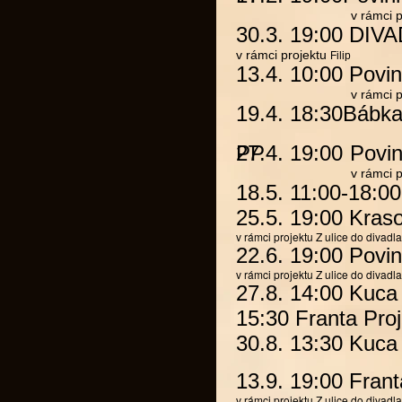
v rámci
p
30.3. 19:00 D
v rámci
projektu
Filip
13.4. 10:00
Povin
v rámci
p
19.4. 18:30
Bábk
27.4. 19:00
PP
Povin
v rámci
p
18.5. 11:00-18:00
25.5. 19:00
Kras
v rámci projektu
Z ulice do divadla
22.6. 19:00
Povin
v rámci projektu
Z ulice do divadla
27.8. 14:00
Kuca
15:30 Franta Pro
30.8. 13:30
Kuca
13.9. 19:00 Frant
v rámci projektu
Z ulice do divadla