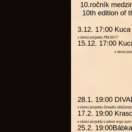
10.ročník medzi
10th edition of 
3.12. 17:00
Kuca
v rámci projektu
PM 2017
15.12. 17:00
Kuc
v rámci pr
28.1. 19:00 D
v rámci projektu Divadlo utláčaný
17.2. 19:00
Kras
v rámci projektu
Ludere ergo sum
25.2. 19:00
Bábk