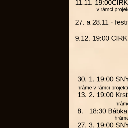
11.11. 19:00
CIR
v rámci projek
27.
a 28.11 - fest
9.12. 19:00 CIR
30. 1. 19:00
SN
hráme v rámci projek
13. 2. 19:00 Krs
hráme
3. 18:30
8.
Bábka
hráme v rámc
27. 3. 19:00
SN