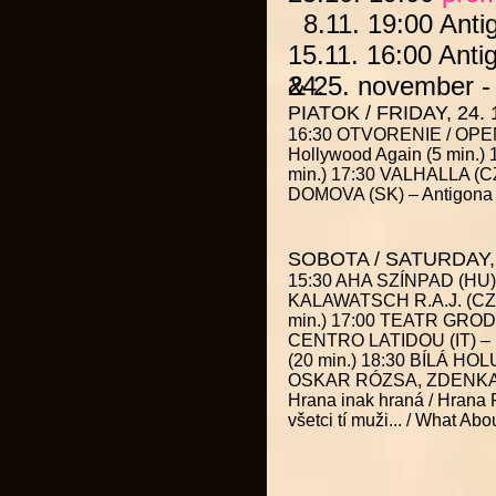
8.11. 19:00
Anti
15.11. 16:00
Anti
& 25. november - 
24.
PIATOK / FRIDAY, 24. 
16:30 OTVORENIE / OPEN
Hollywood Again (5 min.)
min.) 17:30 VALHALLA (CZ
DOMOVA (SK) – Antigona /
SOBOTA / SATURDAY, 
15:30 AHA SZÍNPAD (HU) 
KALAWATSCH R.A.J. (CZ) – 
min.) 17:00 TEATR GRODZK
CENTRO LATIDOU (IT) – La
(20 min.) 18:30 BÍLÁ HOL
OSKAR RÓZSA, ZDENKA
Hrana inak hraná / Hrana 
všetci tí muži... / What Ab