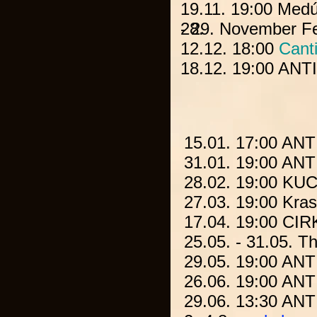
19.11. 19:00
Medú
28.
- 29. November
F
12.12. 18:00
Canti
18.12. 19:00
ANT
15.01. 17:00
ANT
31.01. 19:00
ANT
28.02. 19:00
KUC
27.03. 19:00
Kras
17.04. 19:00
CIR
25.05. - 31.05.
Th
29.05. 19:00
ANT
26.06. 19:00
ANT
29.06. 13:30
ANT