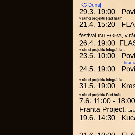
KC Dunaj
29.3. 19:00
Povi
v rámci projektu
Rád hrám
21.4. 15:20
FL
festival INTEGRA, v rá
26.4. 19:00
FLA
v rámci projektu I
ntegrácia...
23.5. 10:00
Povi
hráme pre 
24.5. 19:00
Povi
v rámci projektu
Integrácia...
31.5. 19:00
Kra
v rámci projektu
Rád hrám
7.6. 11:00 - 18:
Franta Project
,
tor
19.6. 14:30 Kuc