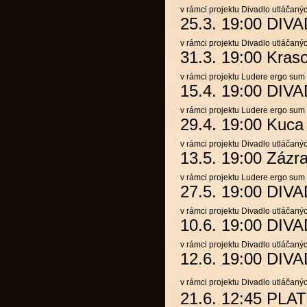
v rámci projektu Divadlo utláčaný
25.3. 19:00 D
v rámci projektu Divadlo utláčaný
31.3. 19:00
Kras
v rámci projektu
Ludere ergo sum
15.4. 19:00 D
v rámci projektu
Ludere ergo sum
29.4. 19:00
Kuca
v rámci projektu Divadlo utláčaný
13.5. 19:00
Zázra
v rámci projektu
Ludere ergo sum
27.5. 19:00 D
v rámci projektu Divadlo utláčaný
10.6. 19:00 D
v rámci projektu Divadlo utláčaný
12.6. 19:00 D
v rámci projektu Divadlo utláčaný
21.6. 12:45
PLA