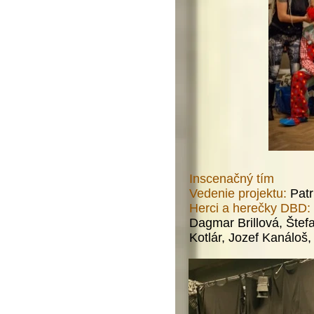
Inscenačný tím
Vedenie projektu:
Patr
Herci a herečky DBD:
Dagmar Brillová, Šte
Kotlár, Jozef Kanáloš,
Trvani