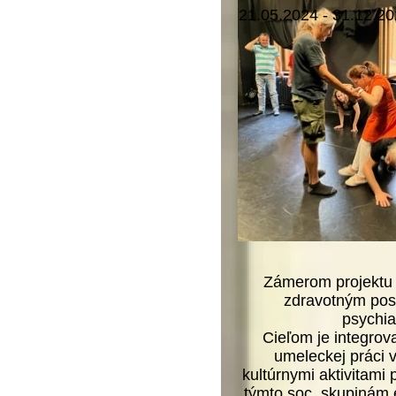
21.05.2024 - 31.12.2
Zámerom projektu 
zdravotným post
psychia
Cieľom je integrov
umeleckej práci v
kultúrnymi aktivitami 
týmto soc. skupinám 