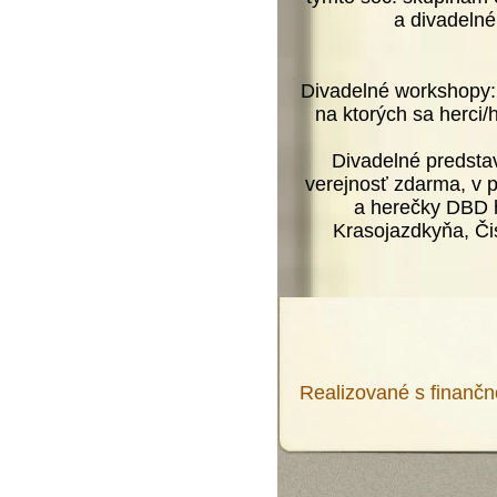
a divadelné
Divadelné workshopy: 
na ktorých sa herci
Divadelné predstav
verejnosť zdarma, v p
a herečky DBD h
Krasojazdkyňa, Či
Realizované s financ